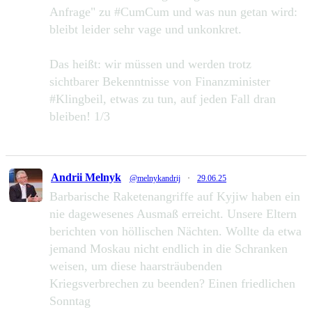
Anfrage" zu #CumCum und was nun getan wird:
bleibt leider sehr vage und unkonkret.
Das heißt: wir müssen und werden trotz
sichtbarer Bekenntnisse von Finanzminister
#Klingbeil, etwas zu tun, auf jeden Fall dran
bleiben! 1/3
49
111
Zu Twitter...
Andrii Melnyk
@melnykandrij
·
29.06.25
Barbarische Raketenangriffe auf Kyjiw haben ein
nie dagewesenes Ausmaß erreicht. Unsere Eltern
berichten von höllischen Nächten. Wollte da etwa
jemand Moskau nicht endlich in die Schranken
weisen, um diese haarsträubenden
Kriegsverbrechen zu beenden? Einen friedlichen
Sonntag