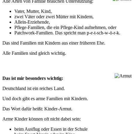
Alle Arten von Fami­lie brau­chen Unterstützung:
Vater, Mut­ter, Kind,
zwei Väter oder zwei Müt­ter mit Kindern,
Allein-Erzie­hende,
Pflege-Fami­lien, die ein Pflege-Kind auf­neh­men, oder
Patch­work-Fami­lien. Das spricht man p‑e-t-sch-w-ö-r‑k.
Das sind Fami­lien mit Kin­dern aus einer frü­he­ren Ehe.
Alle Fami­lien sind gleich wichtig.
Das ist mir beson­ders wichtig:
Deutsch­land ist ein rei­ches Land.
Und doch gibt es arme Fami­lien mit Kindern.
Das Wort dafür heißt: Kinder-Armut.
Arme Kin­der kön­nen oft nicht dabei sein:
beim Aus­flug oder Essen in der Schule