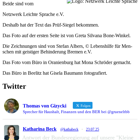
Beide sind vom
Netz­werk Leichte Spra­che e.V.
Des­halb hat der Text das Prüf-Sie­gel bekommen.
Das Foto auf der ers­ten Seite ist von Greta Sil­vana Bone-Winkel.
Die Zeich­nun­gen sind von Ste­fan Albers, © Lebens­hilfe für Men­
schen mit geis­ti­ger Behin­de­rung Bre­men e.V.
Das Foto vom Büro in Ora­ni­en­burg hat Mona Schrö­der gemacht.
Das Büro in Beelitz hat Gisela Bau­mann fotografiert.
Twitter
Thomas von Gizycki
Folgen
Sprecher für Haushalt, Finanzen und den BER bei @grueneltbb
Katharina Beck
@kathabeck
·
23.07.25
Antwort der Bundesregierung auf unsere "Kleine