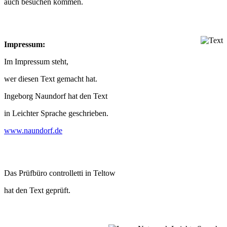
auch besu­chen kommen.
Impres­sum:
Im Impres­sum steht,
wer die­sen Text gemacht hat.
Inge­borg Naun­dorf hat den Text
in Leich­ter Spra­che geschrieben.
www.naundorf.de
Das Prüf­büro con­trol­letti in Teltow
hat den Text geprüft.