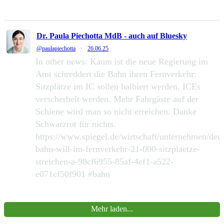
232
1286
Zu Twitter...
Dr. Paula Piechotta MdB - auch auf Bluesky
@paulapiechotta
·
26.06.25
In other news: Kaum ist die neue Regierung im
Amt schreddert die Bahn ihren Fernverkehr:
Sitzplätze im IC sollen halbiert werden, ICEs
verscherbelt werden. Mehr Fahrgäste auf der
Schiene wird man so nicht erreichen. Danke
Schwarzrot für nichts.
https://www.spiegel.de/wirtschaft/unternehmen/deu
bahn-will-im-fernverkehr-21-000-sitzplaetze-
streichen-a-98cf6955-85af-4ef1-a522-
e071cf50f901 #bahn
390
2168
Zu Twitter...
Mehr laden...