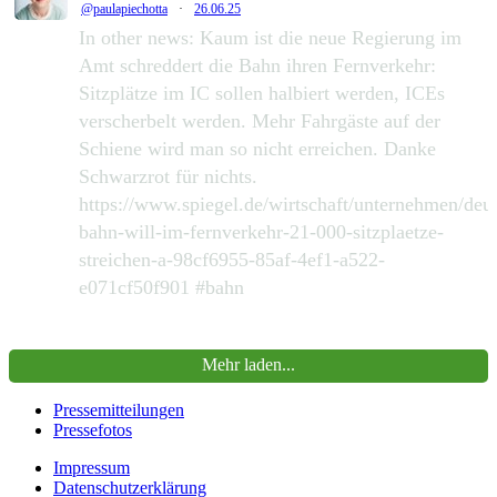
@paulapiechotta
·
26.06.25
In other news: Kaum ist die neue Regierung im
Amt schreddert die Bahn ihren Fernverkehr:
Sitzplätze im IC sollen halbiert werden, ICEs
verscherbelt werden. Mehr Fahrgäste auf der
Schiene wird man so nicht erreichen. Danke
Schwarzrot für nichts.
https://www.spiegel.de/wirtschaft/unternehmen/deu
bahn-will-im-fernverkehr-21-000-sitzplaetze-
streichen-a-98cf6955-85af-4ef1-a522-
e071cf50f901 #bahn
390
2169
Zu Twitter...
Mehr laden...
Pressemitteilungen
Pressefotos
Impressum
Datenschutzerklärung