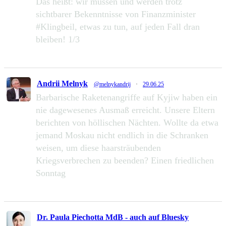
Das heißt: wir müssen und werden trotz
sichtbarer Bekenntnisse von Finanzminister
#Klingbeil, etwas zu tun, auf jeden Fall dran
bleiben! 1/3
49
111
Zu Twitter...
Andrii Melnyk
@melnykandrij
·
29.06.25
Barbarische Raketenangriffe auf Kyjiw haben ein
nie dagewesenes Ausmaß erreicht. Unsere Eltern
berichten von höllischen Nächten. Wollte da etwa
jemand Moskau nicht endlich in die Schranken
weisen, um diese haarsträubenden
Kriegsverbrechen zu beenden? Einen friedlichen
Sonntag
233
1287
Zu Twitter...
Dr. Paula Piechotta MdB - auch auf Bluesky