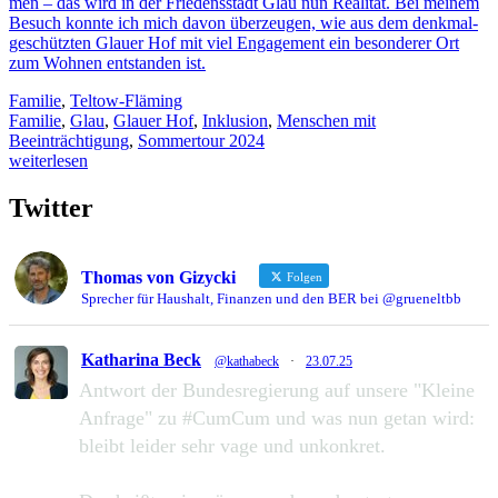
men – das wird in der Frie­dens­stadt Glau nun Rea­li­tät. Bei mei­nem
Besuch konnte ich mich davon über­zeu­gen, wie aus dem denk­mal­
ge­schütz­ten Glauer Hof mit viel Enga­ge­ment ein beson­de­rer Ort
zum Woh­nen ent­stan­den ist.
Familie
,
Teltow-Fläming
Familie
,
Glau
,
Glauer Hof
,
Inklusion
,
Menschen mit
Beeinträchtigung
,
Sommertour 2024
weiterlesen
Twitter
Thomas von Gizycki
Folgen
Sprecher für Haushalt, Finanzen und den BER bei @grueneltbb
Katharina Beck
@kathabeck
·
23.07.25
Antwort der Bundesregierung auf unsere "Kleine
Anfrage" zu #CumCum und was nun getan wird:
bleibt leider sehr vage und unkonkret.