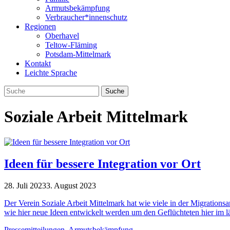
Armutsbekämpfung
Verbraucher*innenschutz
Regionen
Oberhavel
Teltow-Fläming
Potsdam-Mittelmark
Kontakt
Leichte Sprache
Soziale Arbeit Mittelmark
Ideen für bessere Integration vor Ort
28. Juli 2023
3. August 2023
Der Ver­ein Soziale Arbeit Mit­tel­mark hat wie viele in der Migra­ti­ons­
wie hier neue Ideen ent­wi­ckelt wer­den um den Geflüch­te­ten hier im l
Pressemitteilungen
,
Armutsbekämpfung