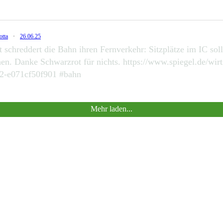
otta
·
26.06.25
schreddert die Bahn ihren Fernverkehr: Sitzplätze im IC sol
hen. Danke Schwarzrot für nichts. https://www.spiegel.de/wi
522-e071cf50f901 #bahn
Mehr laden...