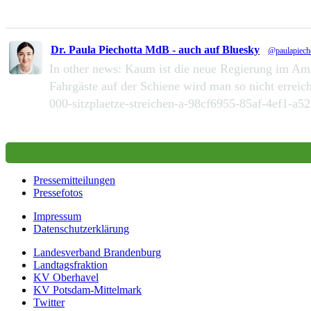
233
1287
Zu Twitter...
Dr. Paula Piechotta MdB - auch auf Bluesky
@paulapiech
In other news: Kaum ist die neue Regierung im Amt 
Fahrgäste auf der Schiene wird man so nicht erreic
000-sitzplaetze-streichen-a-98cf6955-85af-4ef1-a
390
2169
Zu Twitter...
Pressemitteilungen
Pressefotos
Impressum
Datenschutzerklärung
Landesverband Brandenburg
Landtagsfraktion
KV Oberhavel
KV Potsdam-Mittelmark
Twitter