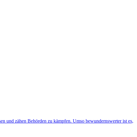
­kur­sen und zähen Behör­den zu kämp­fen. Umso bewun­derns­wer­ter ist es,