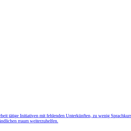
ar­beit tätige Initia­ti­ven mit feh­len­den Unter­künf­ten, zu wenig Sprach
änd­li­chen rraum weiterzuhelfen.