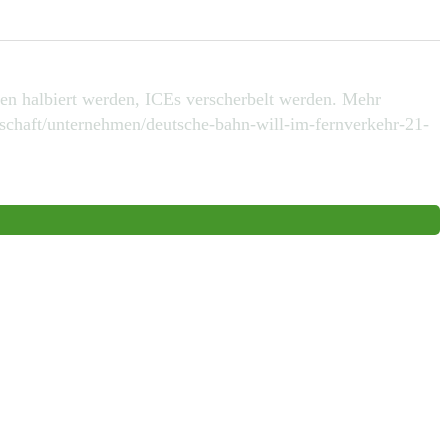
len halbiert werden, ICEs verscherbelt werden. Mehr
rtschaft/unternehmen/deutsche-bahn-will-im-fernverkehr-21-