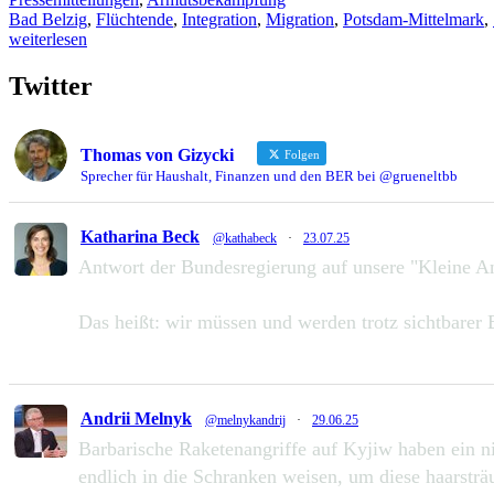
Bad Belzig
,
Flüchtende
,
Integration
,
Migration
,
Potsdam-Mittelmark
,
weiterlesen
Twitter
Thomas von Gizycki
Folgen
Sprecher für Haushalt, Finanzen und den BER bei @grueneltbb
Katharina Beck
@kathabeck
·
23.07.25
Antwort der Bundesregierung auf unsere "Kleine A
Das heißt: wir müssen und werden trotz sichtbarer B
49
111
Zu Twitter...
Andrii Melnyk
@melnykandrij
·
29.06.25
Barbarische Raketenangriffe auf Kyjiw haben ein n
endlich in die Schranken weisen, um diese haarstr