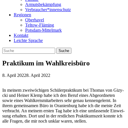
Armutsbekämpfung
Verbraucher*innenschutz
Regionen
Oberhavel
Teltow-Fläming
Potsdam-Mittelmark
Kontakt
Leichte Sprache
Praktikum im Wahlkreisbüro
8. April 2022
8. April 2022
In mei­nem zwei­wö­chi­gen Schü­ler­prak­ti­kum bei Tho­mas von Gizy­
cki und Hei­ner Klemp habe ich den Beruf eines Abge­ord­ne­ten
sowie eines Wahl­kreis­mit­ar­bei­ters sehr genau ken­nen­ge­lernt. In
ihrem gemein­sa­men Büro in Ora­ni­en­burg habe ich die meiste Zeit
ver­bracht. An mei­nem ers­ten Tag habe ich eine umfas­sende Ein­wei­
sung erhal­ten. Dort und in der rest­li­chen Prak­ti­kums­zeit konnte ich
alle Fra­gen, die mir noch unklar waren, stellen.