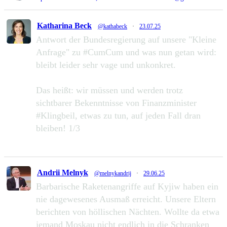
Katharina Beck
@kathabeck
·
23.07.25
Antwort der Bundesregierung auf unsere "Kleine
Anfrage" zu #CumCum und was nun getan wird:
bleibt leider sehr vage und unkonkret.
Das heißt: wir müssen und werden trotz
sichtbarer Bekenntnisse von Finanzminister
#Klingbeil, etwas zu tun, auf jeden Fall dran
bleiben! 1/3
49
111
Zu Twitter...
Andrii Melnyk
@melnykandrij
·
29.06.25
Barbarische Raketenangriffe auf Kyjiw haben ein
nie dagewesenes Ausmaß erreicht. Unsere Eltern
berichten von höllischen Nächten. Wollte da etwa
jemand Moskau nicht endlich in die Schranken