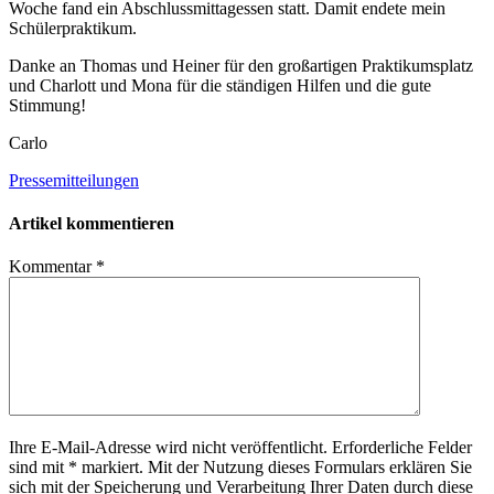
Woche fand ein Abschluss­mit­tag­essen statt. Damit endete mein
Schülerpraktikum.
Danke an Tho­mas und Hei­ner für den groß­ar­ti­gen Prak­ti­kums­platz
und Char­lott und Mona für die stän­di­gen Hil­fen und die gute
Stimmung!
Carlo
Pressemitteilungen
Artikel kommentieren
Kommentar
*
Ihre E-Mail-Adresse wird nicht veröffentlicht. Erforderliche Felder
sind mit * markiert. Mit der Nutzung dieses Formulars erklären Sie
sich mit der Speicherung und Verarbeitung Ihrer Daten durch diese