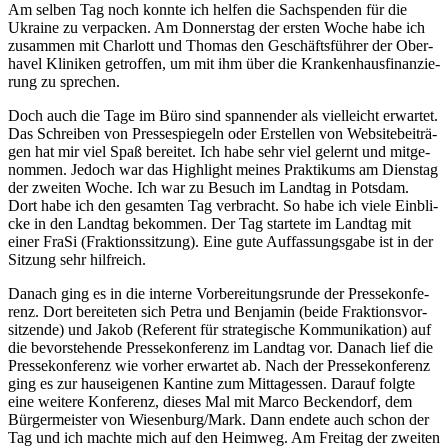
Am sel­ben Tag noch konnte ich hel­fen die Sach­spen­den für die
Ukraine zu ver­pa­cken. Am Don­ners­tag der ers­ten Woche habe ich
zusam­men mit Char­lott und Tho­mas den Geschäfts­füh­rer der Ober­
ha­vel Kli­ni­ken getrof­fen, um mit ihm über die Kran­ken­haus­fi­nan­zie­
rung zu sprechen.
Doch auch die Tage im Büro sind span­nen­der als viel­leicht erwar­tet.
Das Schrei­ben von Pres­se­spie­geln oder Erstel­len von Web­site­bei­trä­
gen hat mir viel Spaß berei­tet. Ich habe sehr viel gelernt und mit­ge­
nom­men. Jedoch war das High­light mei­nes Prak­ti­kums am Diens­tag
der zwei­ten Woche. Ich war zu Besuch im Land­tag in Pots­dam.
Dort habe ich den gesam­ten Tag ver­bracht. So habe ich viele Ein­bli­
cke in den Land­tag bekom­men. Der Tag star­tete im Land­tag mit
einer FraSi (Frak­ti­ons­sit­zung). Eine gute Auf­fas­sungs­gabe ist in der
Sit­zung sehr hilfreich.
Danach ging es in die interne Vor­be­rei­tungs­runde der Pres­se­kon­fe­
renz. Dort berei­te­ten sich Petra und Ben­ja­min (beide Frak­ti­ons­vor­
sit­zende) und Jakob (Refe­rent für stra­te­gi­sche Kom­mu­ni­ka­tion) auf
die bevor­ste­hende Pres­se­kon­fe­renz im Land­tag vor. Danach lief die
Pres­se­kon­fe­renz wie vor­her erwar­tet ab. Nach der Pres­se­kon­fe­renz
ging es zur haus­ei­ge­nen Kan­tine zum Mit­tag­essen. Dar­auf folgte
eine wei­tere Kon­fe­renz, die­ses Mal mit Marco Becken­dorf, dem
Bür­ger­meis­ter von Wiesenburg/Mark. Dann endete auch schon der
Tag und ich machte mich auf den Heim­weg. Am Frei­tag der zwei­ten