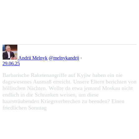
Auf Twitter liken 1948027278564229383
111
Zu Twitter...
1948027278564229383
Andrii Melnyk
@melnykandrij
·
29.06.25
Barbarische Raketenangriffe auf Kyjiw haben ein nie
dagewesenes Ausmaß erreicht. Unsere Eltern berichten von
höllischen Nächten. Wollte da etwa jemand Moskau nicht
endlich in die Schranken weisen, um diese
haarsträubenden Kriegsverbrechen zu beenden? Einen
friedlichen Sonntag