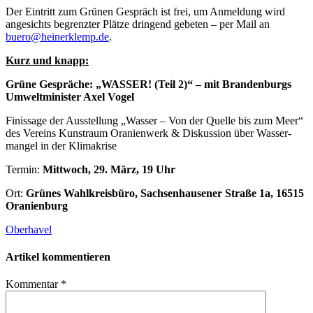
Der Ein­tritt zum Grü­nen Gespräch ist frei, um Anmel­dung wird
ange­sichts begrenz­ter Plätze drin­gend gebe­ten – per Mail an
buero@heinerklemp.de
.
Kurz und knapp:
Grüne Gesprä­che: „WASSER! (Teil 2)“ – mit Bran­den­burgs
Umwelt­mi­nis­ter Axel Vogel
Finis­sage der Aus­stel­lung „Was­ser – Von der Quelle bis zum Meer“
des Ver­eins Kunst­raum Ora­ni­en­werk & Dis­kus­sion über Was­ser­
man­gel in der Klimakrise
Ter­min:
Mitt­woch, 29. März, 19 Uhr
Ort:
Grü­nes Wahl­kreis­büro, Sach­sen­hau­se­ner Straße 1a, 16515
Oranienburg
Oberhavel
Artikel kommentieren
Kommentar
*