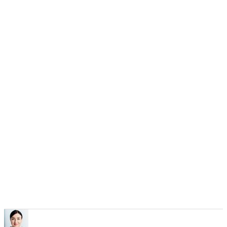
Auf Twitter liken 1939282955555283251
1286
Zu Twitter...
1939282955555283251