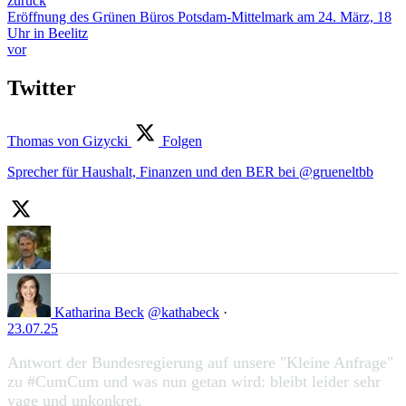
zurück
Eröffnung des Grünen Büros Potsdam-Mittelmark am 24. März, 18
Uhr in Beelitz
vor
Twitter
Thomas von Gizycki
Folgen
Sprecher für Haushalt, Finanzen und den BER bei @grueneltbb
Katharina Beck
@kathabeck
·
23.07.25
Antwort der Bundesregierung auf unsere "Kleine Anfrage"
zu #CumCum und was nun getan wird: bleibt leider sehr
vage und unkonkret.