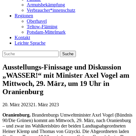
Armutsbekämpfung
Verbraucher*innenschutz
Regionen
Oberhavel
Teltow-Fläming
Potsdam-Mittelmark
Kontakt
Leichte Sprache
Ausstellungs-Finissage und Diskussion
„WASSER!“ mit Minister Axel Vogel am
Mittwoch, 29. März, um 19 Uhr in
Oranienburg
20. März 2023
21. März 2023
Ora­ni­en­burg.
Bran­den­burgs Umwelt­mi­nis­ter Axel Vogel (Bünd­nis
90/Die Grü­nen) kommt am Mitt­woch, 29. März, nach Ora­ni­en­burg
– und zwar ins Wahl­kreis­büro der bei­den Land­tags­ab­ge­ord­ne­ten
Hei­ner Klemp und Tho­mas von Gizy­cki. Die Abge­ord­ne­ten laden