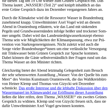
für die­sen Tag um 19 Uhr wie­der zum Grü­nen Gespräch ein. Das
Thema lau­tet: „WASSER! (Teil 2)“ und knüpft inhalt­lich an das
erste Grüne Gespräch dazu im Dezem­ber ver­gan­ge­nen Jah­res an.
Durch die Kli­ma­krise wird die Res­source Was­ser in Bran­den­burg
zuneh­mend knapp. Umwelt­mi­nis­ter Axel Vogel wird an die­sem
Abend in Ora­ni­en­burg erläu­tern, wie das Land mit sin­ken­den
Pegeln und Grund­was­ser­stän­den infolge hei­ßer und tro­cke­ner Som­
mer umgeht. Dabei wird das Lan­des­nied­rig­was­ser­kon­zept ebenso
Thema sein wie Mög­lich­kei­ten der Kli­ma­an­pas­sung, etwa zur Prä­
ven­tion von Stark­re­gen­er­eig­nis­sen. Nicht zuletzt wird auch die
Sorge vie­ler Brandenburger*innen um eine ver­läss­li­che Ver­sor­gung
mit Trink­was­ser beim Grü­nen Gespräch zur Spra­che kom­men.
Dabei kön­nen die Gäste selbst­ver­ständ­lich ihre Fra­gen rund um das
Thema Was­ser an den Minis­ter richten.
Gleich­zei­tig bie­tet der Abend letzt­ma­lig Gele­gen­heit zum Besuch
der sehr sehens­wer­ten Aus­stel­lung „Was­ser: Von der Quelle bis zum
Meer“ des Ver­eins Kunst­raum Ora­ni­en­werk, die das Wahl­kreis­büro
von Hei­ner Klemp und Tho­mas von Gizy­cki seit Dezem­ber
schmückt.
Das große Inter­esse und die leb­hafte Dis­kus­sion über den
Was­ser­man­gel im Kli­ma­wan­del zur Eröff­nung die­ser Aus­stel­lung
lie­ßen die Idee rei­fen, dem Thema „WASSER!“ ein zwei­tes Grü­nes
Gespräch zu wid­men. Klemp und von Gizy­cki freuen sich, dass sie
dafür Umwelt­mi­nis­ter Axel Vogel gewin­nen konnten.