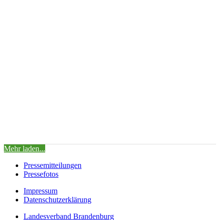
Auf Twitter liken 1938291370357084593
2168
Zu Twitter...
1938291370357084593
Mehr laden...
Pressemitteilungen
Pressefotos
Impressum
Datenschutzerklärung
Landesverband Brandenburg