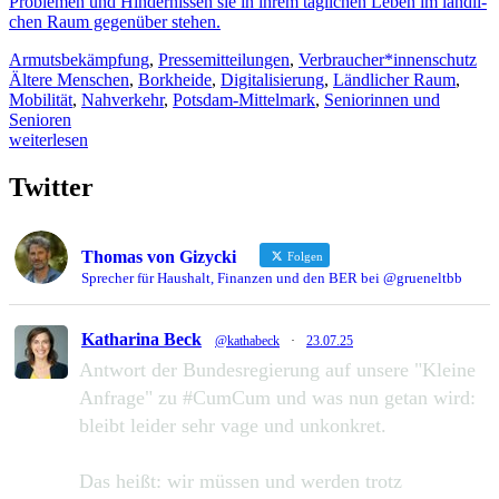
Pro­ble­men und Hin­der­nis­sen sie in ihrem täg­li­chen Leben im länd­li­
chen Raum gegen­über stehen.
Armutsbekämpfung
,
Pressemitteilungen
,
Verbraucher*innenschutz
Ältere Menschen
,
Borkheide
,
Digitalisierung
,
Ländlicher Raum
,
Mobilität
,
Nahverkehr
,
Potsdam-Mittelmark
,
Seniorinnen und
Senioren
weiterlesen
Twitter
Thomas von Gizycki
Folgen
Sprecher für Haushalt, Finanzen und den BER bei @grueneltbb
Katharina Beck
@kathabeck
·
23.07.25
Antwort der Bundesregierung auf unsere "Kleine
Anfrage" zu #CumCum und was nun getan wird:
bleibt leider sehr vage und unkonkret.
Das heißt: wir müssen und werden trotz