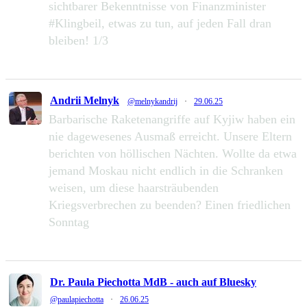
sichtbarer Bekenntnisse von Finanzminister
#Klingbeil, etwas zu tun, auf jeden Fall dran
bleiben! 1/3
49
111
Zu Twitter...
Andrii Melnyk
@melnykandrij
·
29.06.25
Barbarische Raketenangriffe auf Kyjiw haben ein
nie dagewesenes Ausmaß erreicht. Unsere Eltern
berichten von höllischen Nächten. Wollte da etwa
jemand Moskau nicht endlich in die Schranken
weisen, um diese haarsträubenden
Kriegsverbrechen zu beenden? Einen friedlichen
Sonntag
232
1286
Zu Twitter...
Dr. Paula Piechotta MdB - auch auf Bluesky
@paulapiechotta
·
26.06.25