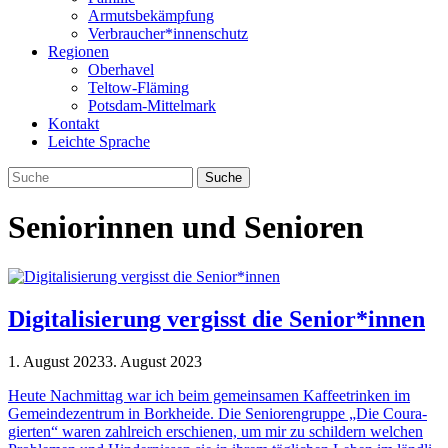
Armutsbekämpfung
Verbraucher*innenschutz
Regionen
Oberhavel
Teltow-Fläming
Potsdam-Mittelmark
Kontakt
Leichte Sprache
Seniorinnen und Senioren
Digitalisierung vergisst die Senior*innen
1. August 2023
3. August 2023
Heute Nach­mit­tag war ich beim gemein­sa­men Kaf­fee­trin­ken im
Gemein­de­zen­trum in Bork­heide. Die Senio­ren­gruppe „Die Cou­ra­
gier­ten“ waren zahl­reich erschie­nen, um mir zu schil­dern wel­chen