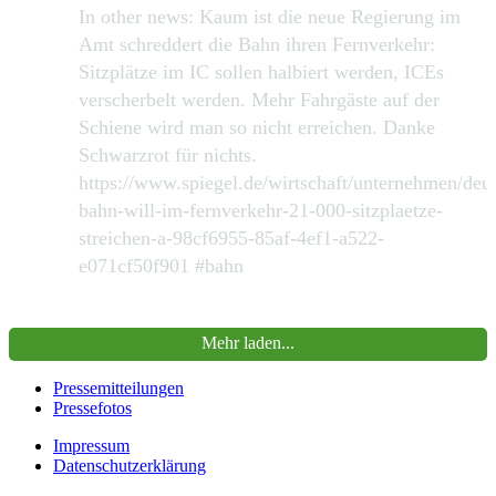
In other news: Kaum ist die neue Regierung im
Amt schreddert die Bahn ihren Fernverkehr:
Sitzplätze im IC sollen halbiert werden, ICEs
verscherbelt werden. Mehr Fahrgäste auf der
Schiene wird man so nicht erreichen. Danke
Schwarzrot für nichts.
https://www.spiegel.de/wirtschaft/unternehmen/deu
bahn-will-im-fernverkehr-21-000-sitzplaetze-
streichen-a-98cf6955-85af-4ef1-a522-
e071cf50f901 #bahn
390
2168
Zu Twitter...
Mehr laden...
Pressemitteilungen
Pressefotos
Impressum
Datenschutzerklärung