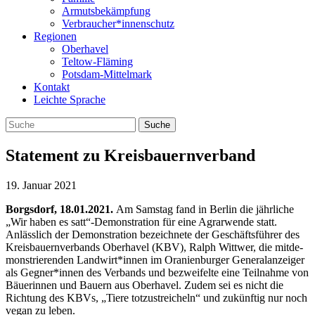
Armutsbekämpfung
Verbraucher*innenschutz
Regionen
Oberhavel
Teltow-Fläming
Potsdam-Mittelmark
Kontakt
Leichte Sprache
Statement zu Kreisbauernverband
19. Januar 2021
Borgs­dorf, 18.01.2021.
Am Sams­tag fand in Ber­lin die jähr­li­che
„Wir haben es satt“-Demonstration für eine Agrar­wende statt.
Anläss­lich der Demons­tra­tion bezeich­nete der Geschäfts­füh­rer des
Kreis­bau­ern­ver­bands Ober­ha­vel (KBV), Ralph Witt­wer, die mit­de­
mons­trie­ren­den Landwirt*innen im Ora­ni­en­bur­ger Gene­ral­an­zei­ger
als Gegner*innen des Ver­bands und bezwei­felte eine Teil­nahme von
Bäue­rin­nen und Bau­ern aus Ober­ha­vel. Zudem sei es nicht die
Rich­tung des KBVs, „Tiere tot­zu­strei­cheln“ und zukünf­tig nur noch
vegan zu leben.