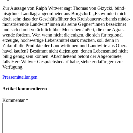
Zur Aus­sage von Ralph Witt­wer sagt Tho­mas von Gizy­cki, bünd­
nis­grü­ner Land­tags­ab­ge­ord­ne­ter aus Borgs­dorf: „Es wun­dert mich
doch sehr, dass der Geschäfts­füh­rer des Kreis­bau­ern­ver­bands mit­de­
mons­trie­rende Landwirt*innen als seine Gegner*innen bezeich­net
und sich damit ver­ächt­lich über Men­schen äußert, die eine Agrar­
wende for­dern. Wer, wenn nicht die­je­ni­gen, die sich für regio­nal
erzeugte, hoch­wer­tige Lebens­mit­tel stark machen, soll denn in
Zukunft die Pro­dukte der Land­wir­tin­nen und Land­wirte aus Ober­
ha­vel kau­fen? Bestimmt nicht die­je­ni­gen, denen Lebens­mit­tel nicht
bil­lig genug sein kön­nen. Abschlie­ßend betont der Abge­ord­nete,
falls Herr Witt­wer Gesprächs­be­darf habe, stehe er dafür gern zur
Verfügung.
Pressemitteilungen
Artikel kommentieren
Kommentar
*