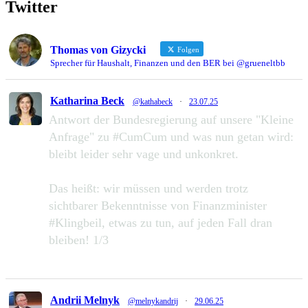
Twitter
Thomas von Gizycki
Folgen
Sprecher für Haushalt, Finanzen und den BER bei @grueneltbb
Katharina Beck
@kathabeck
·
23.07.25
Antwort der Bundesregierung auf unsere "Kleine
Anfrage" zu #CumCum und was nun getan wird:
bleibt leider sehr vage und unkonkret.
Das heißt: wir müssen und werden trotz
sichtbarer Bekenntnisse von Finanzminister
#Klingbeil, etwas zu tun, auf jeden Fall dran
bleiben! 1/3
49
111
Zu Twitter...
Andrii Melnyk
@melnykandrij
·
29.06.25