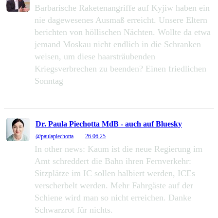
Barbarische Raketenangriffe auf Kyjiw haben ein
nie dagewesenes Ausmaß erreicht. Unsere Eltern
berichten von höllischen Nächten. Wollte da etwa
jemand Moskau nicht endlich in die Schranken
weisen, um diese haarsträubenden
Kriegsverbrechen zu beenden? Einen friedlichen
Sonntag
232
1286
Zu Twitter...
Dr. Paula Piechotta MdB - auch auf Bluesky
@paulapiechotta
·
26.06.25
In other news: Kaum ist die neue Regierung im
Amt schreddert die Bahn ihren Fernverkehr:
Sitzplätze im IC sollen halbiert werden, ICEs
verscherbelt werden. Mehr Fahrgäste auf der
Schiene wird man so nicht erreichen. Danke
Schwarzrot für nichts.