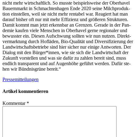
nicht mehr wirt­schaft­lich. So musste bei­spiels­weise der Ober­ha­vel
Bau­ern­markt in Schmach­ten­ha­gen Ende 2020 seine Milch­pro­duk­
tion ein­stel­len, weil sie nicht mehr ren­ta­bel war. Reagiert hat man
dar­auf bis­her oft nur mit mehr Effi­zi­enz und grö­ße­ren Struk­tu­ren.
Damit kommt man jetzt erkenn­bar an Gren­zen. Gerade in der Pan­
de­mie kau­fen viele Men­schen in Ober­ha­vel gerne regio­na­ler und
bewuss­ter ein. Die­sen Auf­schwung soll­ten wir nun nut­zen. Direkt­
ver­mark­tung durch Hof­lä­den, Bio-Qua­li­tät und Diver­si­fi­zie­rung der
Land­wirt­schafts­be­triebe sind hier sicher nur einige Ant­wor­ten. Der
Dia­log mit den Bürger*innen, wie sie sich die Land­wirt­schaft der
Zukunft vor­stel­len und was sie dafür zu zah­len bereit sind, muss
end­lich trans­pa­rent und auf Augen­höhe geführt wer­den. Dafür ste­
hen wir Bünd­nis­grüne bereit.“
Pressemitteilungen
Artikel kommentieren
Kommentar
*