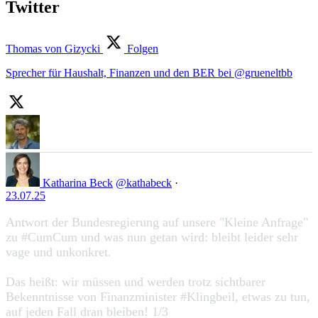
Twitter
Thomas von Gizycki
Folgen
Sprecher für Haushalt, Finanzen und den BER bei @grueneltbb
Katharina Beck
@kathabeck
·
23.07.25
Antwort der Bundesregierung auf unsere "Kleine Anfrage"
zu #CumCum und was nun getan wird: bleibt leider sehr
vage und unkonkret.
Das heißt: wir müssen und werden trotz sichtbarer
Bekenntnisse von Finanzminister #Klingbeil, etwas zu tun,
auf jeden Fall dran bleiben! 1/3