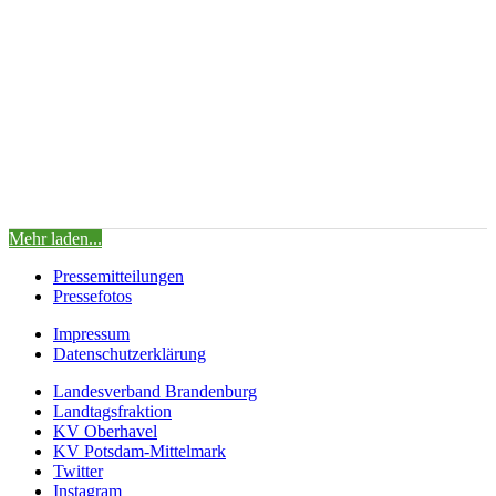
Auf Twitter liken 1938291370357084593
2168
Zu Twitter...
1938291370357084593
Mehr laden...
Pressemitteilungen
Pressefotos
Impressum
Datenschutzerklärung
Landesverband Brandenburg
Landtagsfraktion
KV Oberhavel
KV Potsdam-Mittelmark
Twitter
Instagram