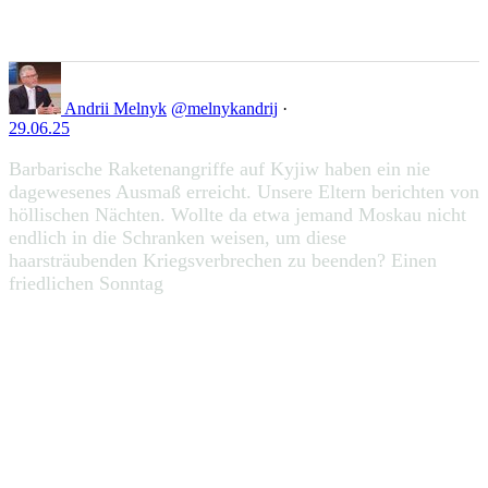
Auf Twitter liken 1948027278564229383
111
Zu Twitter...
1948027278564229383
Andrii Melnyk
@melnykandrij
·
29.06.25
Barbarische Raketenangriffe auf Kyjiw haben ein nie
dagewesenes Ausmaß erreicht. Unsere Eltern berichten von
höllischen Nächten. Wollte da etwa jemand Moskau nicht
endlich in die Schranken weisen, um diese
haarsträubenden Kriegsverbrechen zu beenden? Einen
friedlichen Sonntag