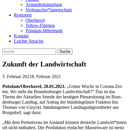
Armutsbekämpfung
Verbraucher*innenschutz
Regionen
Oberhavel
Teltow-Fläming
Potsdam-Mittelmark
Kontakt
Leichte Sprache
Zukunft der Landwirtschaft
5. Februar 2021
8. Februar 2021
Potsdam/Oberhavel, 28.01.2021.
„Grüne Woche in Corona-Zei­
ten. Wo steht die Bran­den­bur­ger Land­wirt­schaft?“ Das ist das
Thema der Aktu­el­len Stunde der heu­ti­gen Ple­nar­sit­zung im Bran­
den­bur­ger Land­tag, auf Antrag der bünd­nis­grü­nen Frak­tion hin.
Tho­mas von Gizy­cki, bünd­nis­grü­ner Land­tags­ab­ge­ord­ne­ter aus
Borgs­dorf, sagt dazu:
„Mit dem Preis­ni­veau im Aus­land kön­nen deut­sche Landwirt*innen
oft nicht mit­hal­ten. Die Pro­duk­tion ein­fa­cher Mas­sen­ware ist meist