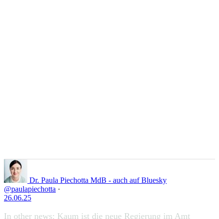
Auf Twitter liken 1939282955555283251
1286
Zu Twitter...
1939282955555283251
Dr. Paula Piechotta MdB - auch auf Bluesky
@paulapiechotta
·
26.06.25
In other news: Kaum ist die neue Regierung im Amt