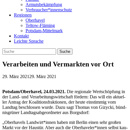
Armutsbekämpfung
Verbraucher*innenschutz
Regionen
Oberhavel
Teltow-Fläming
Potsdam-Mittelmark
Kontakt
Leichte Sprache
Verarbeiten und Vermarkten vor Ort
29. März 2021
29. März 2021
Potsdam/Oberhavel, 24.03.2021.
Die regio­nale Wert­schöp­fung in
der Land- und Ver­ar­bei­tungs­wirt­schaft för­dern: Das will ein aktu­el­
ler Antrag der Koali­ti­ons­frak­tio­nen, der heute ein­stim­mig vom
Land­tag beschlos­sen wurde. Dazu sagt Tho­mas von Gizy­cki, bünd­
nis­grü­ner Land­tags­ab­ge­ord­ne­ter aus Borgsdorf:
„Ober­ha­vels Landwirt*innen haben mit Ber­lin einen sehr gro­ßen
Markt vor der Haus­tür. Aber auch die Oberhaveler*innen selbst kau­