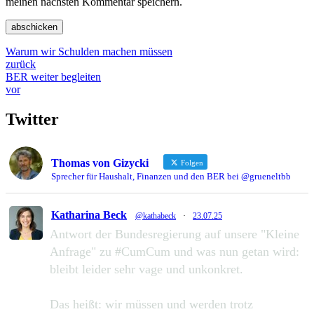
meinen nächsten Kommentar speichern.
Warum wir Schulden machen müssen
zurück
BER weiter begleiten
vor
Twitter
Thomas von Gizycki
Folgen
Sprecher für Haushalt, Finanzen und den BER bei @grueneltbb
Katharina Beck
@kathabeck
·
23.07.25
Antwort der Bundesregierung auf unsere "Kleine
Anfrage" zu #CumCum und was nun getan wird:
bleibt leider sehr vage und unkonkret.
Das heißt: wir müssen und werden trotz