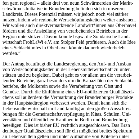
fen gern regio­nal – allein drei von neun Schwär­me­reien der Markt­
schwär­mer-Initia­tive in Bran­den­burg befin­den sich in unse­rem
Land­kreis. Die­ses Poten­zial müs­sen wir jedoch noch viel stär­ker
nut­zen, indem wir regio­nale Wert­schöp­fungs­ket­ten wei­ter aus­bauen.
Wir wol­len auch direkt­ver­mark­tende Landwirt*innen aus Ober­ha­vel
för­dern und die Ansied­lung von ver­ar­bei­ten­den Betrie­ben in der
Region unter­stüt­zen. Davon könnte bspw. die Soli­da­ri­sche Land­
wirt­schaft Froh­LaWi e.V. am Stol­per Feld pro­fi­tie­ren. Auch die Idee
eines Schlacht­ho­fes in Ober­ha­vel könnte dadurch wie­der­be­lebt
werden.“
Der Antrag beauf­tragt die Lan­des­re­gie­rung, den Auf- und Aus­bau
von Wert­schöp­fungs­ket­ten in der Lebens­mit­tel­wirt­schaft zu unter­
stüt­zen und zu beglei­ten. Dabei geht es vor allem um die ver­ar­bei­
ten­den Berei­che, ganz beson­ders um die Kapa­zi­tä­ten der Schlacht­
be­triebe, die Mol­ker­ein sowie die Ver­ar­bei­tung von Obst und
Gemüse. Durch die Ein­füh­rung eines EU-noti­fi­zier­ten Qua­li­täts­zei­
chens soll außer­dem die Ver­mark­tung der Bran­den­bur­ger Pro­dukte
in der Haupt­stadt­re­gion ver­bes­sert wer­den. Damit kann sich die
Lebens­mit­tel­wirt­schaft im Land künf­tig an den gro­ßen Aus­schrei­
bun­gen für die Gemein­schafts­ver­pfle­gung in Kitas, Schu­len, Uni­
ver­si­tä­ten und öffent­li­chen Kan­ti­nen in Ber­lin und Bran­den­burg
betei­li­gen. Dies ist bis­her EU-recht­lich aus­ge­schlos­sen. Das Bran­
den­bur­ger Qua­li­täts­zei­chen soll für ein mög­lichst brei­tes Spek­trum
an Lebens­mit­teln gel­ten und unter Auf­nahme von Kri­te­rien unter