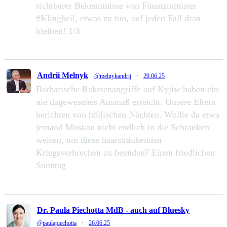
sichtbarer Bekenntnisse von Finanzminister
#Klingbeil, etwas zu tun, auf jeden Fall dran
bleiben! 1/3
49
111
Zu Twitter...
Andrii Melnyk
@melnykandrij
·
29.06.25
Barbarische Raketenangriffe auf Kyjiw haben ein
nie dagewesenes Ausmaß erreicht. Unsere Eltern
berichten von höllischen Nächten. Wollte da etwa
jemand Moskau nicht endlich in die Schranken
weisen, um diese haarsträubenden
Kriegsverbrechen zu beenden? Einen friedlichen
Sonntag
232
1286
Zu Twitter...
Dr. Paula Piechotta MdB - auch auf Bluesky
@paulapiechotta
·
26.06.25