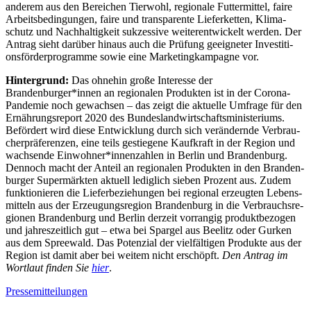
ande­rem aus den Berei­chen Tier­wohl, regio­nale Fut­ter­mit­tel, faire
Arbeits­be­din­gun­gen, faire und trans­pa­rente Lie­fer­ket­ten, Kli­ma­
schutz und Nach­hal­tig­keit suk­zes­sive wei­ter­ent­wi­ckelt wer­den. Der
Antrag sieht dar­über hin­aus auch die Prü­fung geeig­ne­ter Inves­ti­ti­
ons­för­der­pro­gramme sowie eine Mar­ke­ting­kam­pa­gne vor.
Hin­ter­grund:
Das ohne­hin große Inter­esse der
Brandenburger*innen an regio­na­len Pro­duk­ten ist in der Corona-
Pan­de­mie noch gewach­sen – das zeigt die aktu­elle Umfrage für den
Ernäh­rungs­re­port 2020 des Bun­des­land­wirt­schafts­mi­nis­te­ri­ums.
Beför­dert wird diese Ent­wick­lung durch sich ver­än­dernde Ver­brau­
cher­prä­fe­ren­zen, eine teils gestie­gene Kauf­kraft in der Region und
wach­sende Einwohner*innenzahlen in Ber­lin und Bran­den­burg.
Den­noch macht der Anteil an regio­na­len Pro­duk­ten in den Bran­den­
bur­ger Super­märk­ten aktu­ell ledig­lich sie­ben Pro­zent aus. Zudem
funk­tio­nie­ren die Lie­fer­be­zie­hun­gen bei regio­nal erzeug­ten Lebens­
mit­teln aus der Erzeu­gungs­re­gion Bran­den­burg in die Ver­brauchs­re­
gio­nen Bran­den­burg und Ber­lin der­zeit vor­ran­gig pro­dukt­be­zo­gen
und jah­res­zeit­lich gut – etwa bei Spar­gel aus Beelitz oder Gur­ken
aus dem Spree­wald. Das Poten­zial der viel­fäl­ti­gen Pro­dukte aus der
Region ist damit aber bei wei­tem nicht erschöpft.
Den Antrag im
Wort­laut fin­den Sie
hier
.
Pressemitteilungen