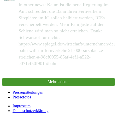
In other news: Kaum ist die neue Regierung im
Amt schreddert die Bahn ihren Fernverkehr:
Sitzplätze im IC sollen halbiert werden, ICEs
verscherbelt werden. Mehr Fahrgäste auf der
Schiene wird man so nicht erreichen. Danke
Schwarzrot für nichts.
https://www.spiegel.de/wirtschaft/unternehmen/deu
bahn-will-im-fernverkehr-21-000-sitzplaetze-
streichen-a-98cf6955-85af-4ef1-a522-
e071cf50f901 #bahn
390
2168
Zu Twitter...
Mehr laden...
Pressemitteilungen
Pressefotos
Impressum
Datenschutzerklärung