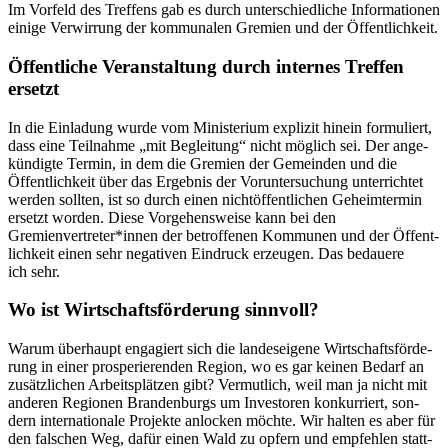
Im Vor­feld des Tref­fens gab es durch unter­schied­li­che Infor­ma­tio­nen
einige Ver­wir­rung der kom­mu­na­len Gre­mien und der Öffentlichkeit.
Öffentliche Veranstaltung durch internes Treffen
ersetzt
In die Ein­la­dung wurde vom Minis­te­rium expli­zit hin­ein for­mu­liert,
dass eine Teil­nahme „mit Beglei­tung“ nicht mög­lich sei. Der ange­
kün­digte Ter­min, in dem die Gre­mien der Gemein­den und die
Öffent­lich­keit über das Ergeb­nis der Vor­un­ter­su­chung unter­rich­tet
wer­den soll­ten, ist so durch einen nicht­öf­fent­li­chen Geheim­ter­min
ersetzt wor­den. Diese Vor­ge­hens­weise kann bei den
Gremienvertreter*innen der betrof­fe­nen Kom­mu­nen und der Öffent­
lich­keit einen sehr nega­ti­ven Ein­druck erzeu­gen. Das bedauere
ich sehr.
Wo ist Wirtschaftsförderung sinnvoll?
Warum über­haupt enga­giert sich die lan­des­ei­gene Wirt­schafts­för­de­
rung in einer pro­spe­rie­ren­den Region, wo es gar kei­nen Bedarf an
zusätz­li­chen Arbeits­plät­zen gibt? Ver­mut­lich, weil man ja nicht mit
ande­ren Regio­nen Bran­den­burgs um Inves­to­ren kon­kur­riert, son­
dern inter­na­tio­nale Pro­jekte anlo­cken möchte. Wir hal­ten es aber für
den fal­schen Weg, dafür einen Wald zu opfern und emp­feh­len statt­