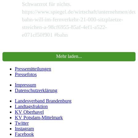
Schwarzrot für nichts.
https://www.spiegel.de/wirtschaft/unternehmen/deu
bahn-will-im-fernverkehr-21-000-sitzplaetze-
streichen-a-98cf6955-85af-4ef1-a522-
e071cf50f901 #bahn
390
2168
Zu Twitter...
Mehr laden...
Pressemitteilungen
Pressefotos
Impressum
Datenschutzerklärung
Landesverband Brandenburg
Landtagsfraktion
KV Oberhavel
KV Potsdam-Mittelmark
Twitter
Instagram
Facebook