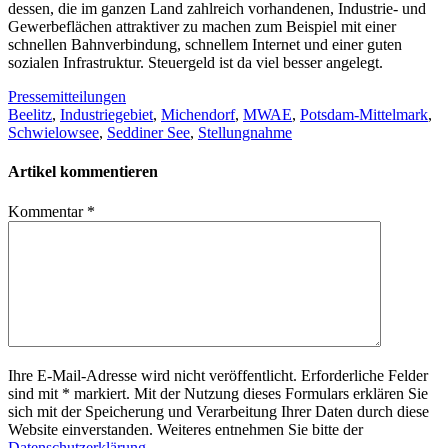
des­sen, die im gan­zen Land zahl­reich vor­han­de­nen, Indus­trie- und
Gewer­be­flä­chen attrak­ti­ver zu machen zum Bei­spiel mit einer
schnel­len Bahn­ver­bin­dung, schnel­lem Inter­net und einer guten
sozia­len Infra­struk­tur. Steu­er­geld ist da viel bes­ser angelegt.
Pressemitteilungen
Beelitz
,
Industriegebiet
,
Michendorf
,
MWAE
,
Potsdam-Mittelmark
,
Schwielowsee
,
Seddiner See
,
Stellungnahme
Artikel kommentieren
Kommentar
*
Ihre E-Mail-Adresse wird nicht veröffentlicht. Erforderliche Felder
sind mit * markiert. Mit der Nutzung dieses Formulars erklären Sie
sich mit der Speicherung und Verarbeitung Ihrer Daten durch diese
Website einverstanden. Weiteres entnehmen Sie bitte der
Datenschutzerklärung
.