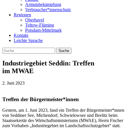
Armutsbekämpfung
Verbraucher*innenschutz
Regionen
Oberhavel
Teltow-Fläming
Potsdam-Mittelmark
Kontakt
Leichte Sprache
Industriegebiet Seddin: Treffen
im MWAE
2. Juni 2023
Treffen der Bürgermeister*innen
Ges­tern, am 1. Juni 2023, fand ein Tref­fen der Bürgermeister*innen
von Seddi­ner See, Michen­dorf, Schwie­low­see und Beelitz beim
Staats­se­kre­tär des Wirt­schafts­mi­nis­te­ri­ums (MWAE), Herrn Fischer
zum Vor­ha­ben „Indus­trie­ge­biet im Land­schafts­schutz­ge­biet“ statt.