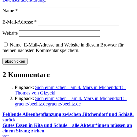
Name
*
E-Mail-Adresse
*
Website
Name, E-Mail-Adresse und Website in diesem Browser für
meinen nächsten Kommentar speichern.
2 Kommentare
Pingback:
Sich einmischen - am 4. März in Michendorf! -
Thomas von Gizycki
Pingback:
Sich einmischen – am 4. März in Michendorf! -
gruene-beelitz.degruene-beelitz.de
Fehlende Alleenbepflanzung zwischen Jütchendorf und Schiaß.
zurück
Gutes Essen in Kita und Schule – alle Akteur*innen müssen an
einem Strang ziehen
vor