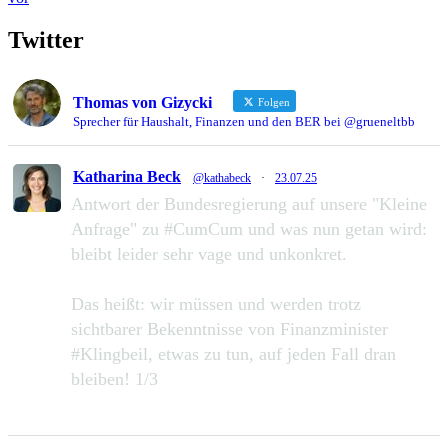
Twitter
Thomas von Gizycki
Folgen
Sprecher für Haushalt, Finanzen und den BER bei @grueneltbb
Katharina Beck
@kathabeck
·
23.07.25
Antwort der Bundesregierung auf unsere "Kleine
Anfrage" zu #CumCum und was nun getan wird:
bleibt leider sehr vage und unkonkret.
Das heißt: wir müssen und werden trotz
sichtbarer Bekenntnisse von Finanzminister
#Klingbeil, etwas zu tun, auf jeden Fall dran
bleiben! 1/3
49
111
Zu Twitter...