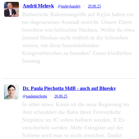
Andrii Melnyk
@melnykandrij
·
29.06.25
Barbarische Raketenangriffe auf Kyjiw haben ein
nie dagewesenes Ausmaß erreicht. Unsere Eltern
berichten von höllischen Nächten. Wollte da etwa
jemand Moskau nicht endlich in die Schranken
weisen, um diese haarsträubenden
Kriegsverbrechen zu beenden? Einen friedlichen
Sonntag
232
1286
Zu Twitter...
Dr. Paula Piechotta MdB - auch auf Bluesky
@paulapiechotta
·
26.06.25
In other news: Kaum ist die neue Regierung im
Amt schreddert die Bahn ihren Fernverkehr:
Sitzplätze im IC sollen halbiert werden, ICEs
verscherbelt werden. Mehr Fahrgäste auf der
Schiene wird man so nicht erreichen. Danke