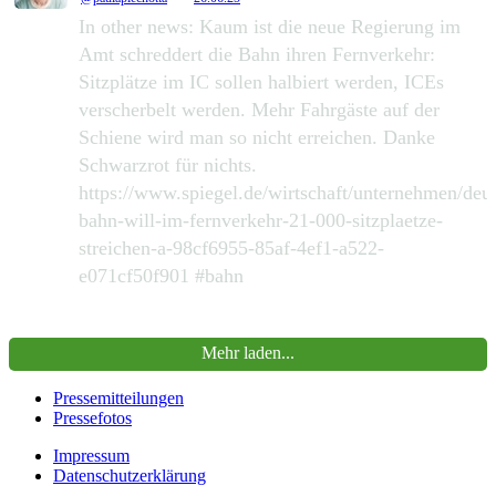
In other news: Kaum ist die neue Regierung im
Amt schreddert die Bahn ihren Fernverkehr:
Sitzplätze im IC sollen halbiert werden, ICEs
verscherbelt werden. Mehr Fahrgäste auf der
Schiene wird man so nicht erreichen. Danke
Schwarzrot für nichts.
https://www.spiegel.de/wirtschaft/unternehmen/deu
bahn-will-im-fernverkehr-21-000-sitzplaetze-
streichen-a-98cf6955-85af-4ef1-a522-
e071cf50f901 #bahn
390
2168
Zu Twitter...
Mehr laden...
Pressemitteilungen
Pressefotos
Impressum
Datenschutzerklärung