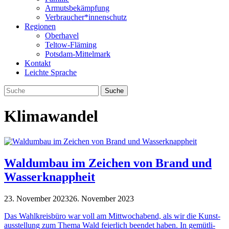
Armutsbekämpfung
Verbraucher*innenschutz
Regionen
Oberhavel
Teltow-Fläming
Potsdam-Mittelmark
Kontakt
Leichte Sprache
Klimawandel
Waldumbau im Zeichen von Brand und
Wasserknappheit
23. November 2023
26. November 2023
Das Wahl­kreis­büro war voll am Mitt­woch­abend, als wir die Kunst­
aus­stel­lung zum Thema Wald fei­er­lich been­det haben. In gemüt­li­