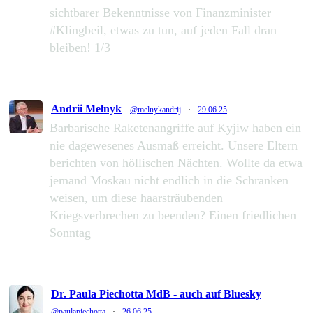
sichtbarer Bekenntnisse von Finanzminister
#Klingbeil, etwas zu tun, auf jeden Fall dran
bleiben! 1/3
49
111
Zu Twitter...
Andrii Melnyk
@melnykandrij
·
29.06.25
Barbarische Raketenangriffe auf Kyjiw haben ein
nie dagewesenes Ausmaß erreicht. Unsere Eltern
berichten von höllischen Nächten. Wollte da etwa
jemand Moskau nicht endlich in die Schranken
weisen, um diese haarsträubenden
Kriegsverbrechen zu beenden? Einen friedlichen
Sonntag
232
1286
Zu Twitter...
Dr. Paula Piechotta MdB - auch auf Bluesky
@paulapiechotta
·
26.06.25