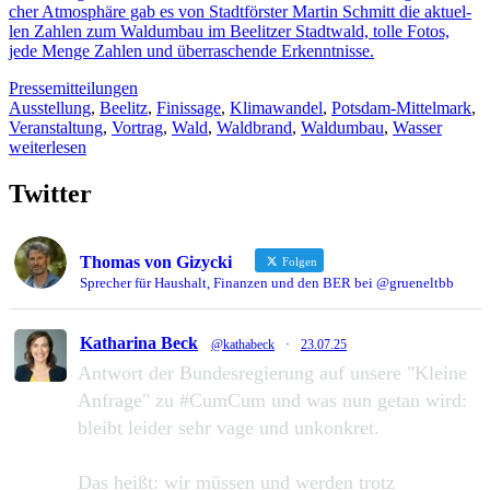
cher Atmo­sphäre gab es von Stadt­förs­ter Mar­tin Schmitt die aktu­el­
len Zah­len zum Wald­um­bau im Beelit­zer Stadt­wald, tolle Fotos,
jede Menge Zah­len und über­ra­schende Erkenntnisse.
Pressemitteilungen
Ausstellung
,
Beelitz
,
Finissage
,
Klimawandel
,
Potsdam-Mittelmark
,
Veranstaltung
,
Vortrag
,
Wald
,
Waldbrand
,
Waldumbau
,
Wasser
weiterlesen
Twitter
Thomas von Gizycki
Folgen
Sprecher für Haushalt, Finanzen und den BER bei @grueneltbb
Katharina Beck
@kathabeck
·
23.07.25
Antwort der Bundesregierung auf unsere "Kleine
Anfrage" zu #CumCum und was nun getan wird:
bleibt leider sehr vage und unkonkret.
Das heißt: wir müssen und werden trotz