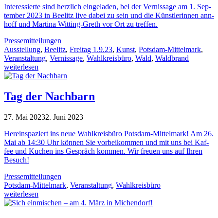
Inter­es­sierte sind herz­lich ein­ge­la­den, bei der Ver­nis­sage am 1. Sep­
tem­ber 2023 in Beelitz live dabei zu sein und die Künst­le­rin­nen ann­
hoff und Mar­tina Wit­ting-Greth vor Ort zu treffen.
Pressemitteilungen
Ausstellung
,
Beelitz
,
Freitag 1.9.23
,
Kunst
,
Potsdam-Mittelmark
,
Veranstaltung
,
Vernissage
,
Wahlkreisbüro
,
Wald
,
Waldbrand
weiterlesen
Tag der Nachbarn
27. Mai 2023
2. Juni 2023
Her­ein­spa­ziert ins neue Wahl­kreis­büro Pots­dam-Mit­tel­mark! Am 26.
Mai ab 14:30 Uhr kön­nen Sie vor­bei­kom­men und mit uns bei Kaf­
fee und Kuchen ins Gespräch kom­men. Wir freuen uns auf Ihren
Besuch!
Pressemitteilungen
Potsdam-Mittelmark
,
Veranstaltung
,
Wahlkreisbüro
weiterlesen