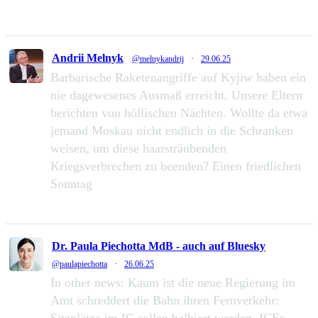
49
111
Zu Twitter...
Andrii Melnyk
@melnykandrij
·
29.06.25
Barbarische Raketenangriffe auf Kyjiw haben ein
nie dagewesenes Ausmaß erreicht. Unsere Eltern
berichten von höllischen Nächten. Wollte da etwa
jemand Moskau nicht endlich in die Schranken
weisen, um diese haarsträubenden
Kriegsverbrechen zu beenden? Einen friedlichen
Sonntag
232
1286
Zu Twitter...
Dr. Paula Piechotta MdB - auch auf Bluesky
@paulapiechotta
·
26.06.25
In other news: Kaum ist die neue Regierung im
Amt schreddert die Bahn ihren Fernverkehr:
Sitzplätze im IC sollen halbiert werden, ICEs