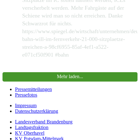
verscherbelt werden. Mehr Fahrgäste auf der
Schiene wird man so nicht erreichen. Danke
Schwarzrot für nichts.
https://www.spiegel.de/wirtschaft/unternehmen/deu
bahn-will-im-fernverkehr-21-000-sitzplaetze-
streichen-a-98cf6955-85af-4ef1-a522-
e071cf50f901 #bahn
390
2168
Zu Twitter...
Mehr laden...
Pressemitteilungen
Pressefotos
Impressum
Datenschutzerklärung
Landesverband Brandenburg
Landtagsfraktion
KV Oberhavel
KV Potsdam-Mittelmark