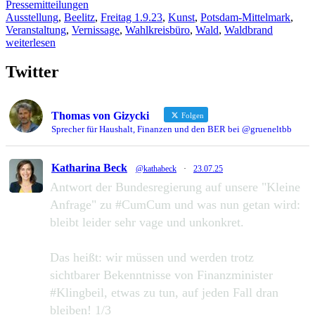
Pressemitteilungen
Ausstellung
,
Beelitz
,
Freitag 1.9.23
,
Kunst
,
Potsdam-Mittelmark
,
Veranstaltung
,
Vernissage
,
Wahlkreisbüro
,
Wald
,
Waldbrand
weiterlesen
Twitter
Thomas von Gizycki
Folgen
Sprecher für Haushalt, Finanzen und den BER bei @grueneltbb
Katharina Beck
@kathabeck
·
23.07.25
Antwort der Bundesregierung auf unsere "Kleine
Anfrage" zu #CumCum und was nun getan wird:
bleibt leider sehr vage und unkonkret.
Das heißt: wir müssen und werden trotz
sichtbarer Bekenntnisse von Finanzminister
#Klingbeil, etwas zu tun, auf jeden Fall dran
bleiben! 1/3