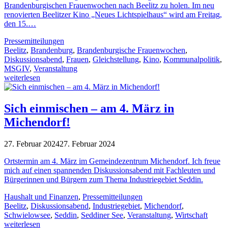
Bran­den­bur­gi­schen Frau­en­wo­chen nach Beelitz zu holen. Im neu
reno­vier­ten Beelit­zer Kino „Neues Licht­spiel­haus“ wird am Frei­tag,
den 15.…
Pressemitteilungen
Beelitz
,
Brandenburg
,
Brandenburgische Frauenwochen
,
Diskussionsabend
,
Frauen
,
Gleichstellung
,
Kino
,
Kommunalpolitik
,
MSGIV
,
Veranstaltung
weiterlesen
Sich einmischen – am 4. März in
Michendorf!
27. Februar 2024
27. Februar 2024
Orts­ter­min am 4. März im Gemein­de­zen­trum Michen­dorf. Ich freue
mich auf einen span­nen­den Dis­kus­si­ons­abend mit Fach­leu­ten und
Bür­ge­rin­nen und Bür­gern zum Thema Indus­trie­ge­biet Seddin.
Haushalt und Finanzen
,
Pressemitteilungen
Beelitz
,
Diskussionsabend
,
Industriegebiet
,
Michendorf
,
Schwielowsee
,
Seddin
,
Seddiner See
,
Veranstaltung
,
Wirtschaft
weiterlesen