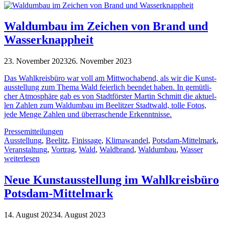
Waldumbau im Zeichen von Brand und
Wasserknappheit
23. November 2023
26. November 2023
Das Wahl­kreis­büro war voll am Mitt­woch­abend, als wir die Kunst­
aus­stel­lung zum Thema Wald fei­er­lich been­det haben. In gemüt­li­
cher Atmo­sphäre gab es von Stadt­förs­ter Mar­tin Schmitt die aktu­el­
len Zah­len zum Wald­um­bau im Beelit­zer Stadt­wald, tolle Fotos,
jede Menge Zah­len und über­ra­schende Erkenntnisse.
Pressemitteilungen
Ausstellung
,
Beelitz
,
Finissage
,
Klimawandel
,
Potsdam-Mittelmark
,
Veranstaltung
,
Vortrag
,
Wald
,
Waldbrand
,
Waldumbau
,
Wasser
weiterlesen
Neue Kunstausstellung im Wahlkreisbüro
Potsdam-Mittelmark
14. August 2023
4. August 2023