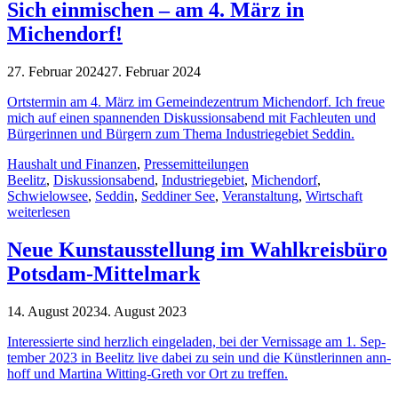
Sich einmischen – am 4. März in
Michendorf!
27. Februar 2024
27. Februar 2024
Orts­ter­min am 4. März im Gemein­de­zen­trum Michen­dorf. Ich freue
mich auf einen span­nen­den Dis­kus­si­ons­abend mit Fach­leu­ten und
Bür­ge­rin­nen und Bür­gern zum Thema Indus­trie­ge­biet Seddin.
Haushalt und Finanzen
,
Pressemitteilungen
Beelitz
,
Diskussionsabend
,
Industriegebiet
,
Michendorf
,
Schwielowsee
,
Seddin
,
Seddiner See
,
Veranstaltung
,
Wirtschaft
weiterlesen
Neue Kunstausstellung im Wahlkreisbüro
Potsdam-Mittelmark
14. August 2023
4. August 2023
Inter­es­sierte sind herz­lich ein­ge­la­den, bei der Ver­nis­sage am 1. Sep­
tem­ber 2023 in Beelitz live dabei zu sein und die Künst­le­rin­nen ann­
hoff und Mar­tina Wit­ting-Greth vor Ort zu treffen.