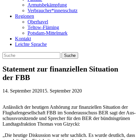
Armutsbekämpfung
Verbraucher*innenschutz
Regionen
Oberhavel
Teltow-Fläming
Potsdam-Mittelmark
Kontakt
Leichte Sprache
Statement zur finanziellen Situation
der FBB
14. September 2020
15. September 2020
Anläss­lich der heu­ti­gen Anhö­rung zur finan­zi­el­len Situa­tion der
Flug­ha­fen­ge­sell­schaft FBB im Son­der­aus­schuss BER sagt der Aus­
schuss­vor­sit­zende und Spre­cher für den BER der bünd­nis­grü­nen
Land­tags­frak­tion Tho­mas von Gizy­cki:
„Die heu­tige Dis­kus­sion war sehr sach­lich. Es wurde deut­lich, dass