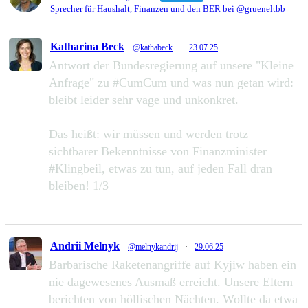
Sprecher für Haushalt, Finanzen und den BER bei @grueneltbb
Katharina Beck
@kathabeck
·
23.07.25
Antwort der Bundesregierung auf unsere "Kleine
Anfrage" zu #CumCum und was nun getan wird:
bleibt leider sehr vage und unkonkret.
Das heißt: wir müssen und werden trotz
sichtbarer Bekenntnisse von Finanzminister
#Klingbeil, etwas zu tun, auf jeden Fall dran
bleiben! 1/3
49
111
Zu Twitter...
Andrii Melnyk
@melnykandrij
·
29.06.25
Barbarische Raketenangriffe auf Kyjiw haben ein
nie dagewesenes Ausmaß erreicht. Unsere Eltern
berichten von höllischen Nächten. Wollte da etwa