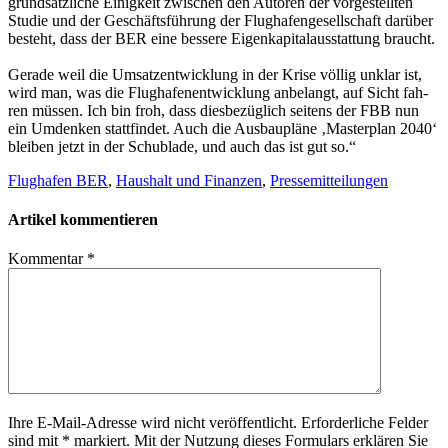
grund­sätz­li­che Einig­keit zwi­schen den Autoren der vor­ge­stell­ten
Stu­die und der Geschäfts­füh­rung der Flug­ha­fen­ge­sell­schaft dar­über
besteht, dass der BER eine bes­sere Eigen­ka­pi­tal­aus­stat­tung braucht.
Gerade weil die Umsatz­ent­wick­lung in der Krise völ­lig unklar ist,
wird man, was die Flug­ha­fen­ent­wick­lung anbe­langt, auf Sicht fah­
ren müs­sen. Ich bin froh, dass dies­be­züg­lich sei­tens der FBB nun
ein Umden­ken statt­fin­det. Auch die Aus­bau­pläne ‚Mas­ter­plan 2040‘
blei­ben jetzt in der Schub­lade, und auch das ist gut so.“
Flughafen BER
,
Haushalt und Finanzen
,
Pressemitteilungen
Artikel kommentieren
Kommentar
*
Ihre E-Mail-Adresse wird nicht veröffentlicht. Erforderliche Felder
sind mit * markiert. Mit der Nutzung dieses Formulars erklären Sie